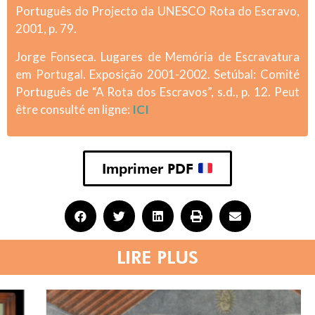
Português do Projecto da UNESCO Rota do Escravo,
2001, p. 79.
Jorge Fonseca. Lugares de Memória de Escravatura
em Portugal. Exposição 2001-2002. Setúbal: Comité
Português de “A Rota dos Escravos”, s.d., p. 12.
Peut
être consulté en ligne:
ICI
Imprimer PDF
LIRE PLUS