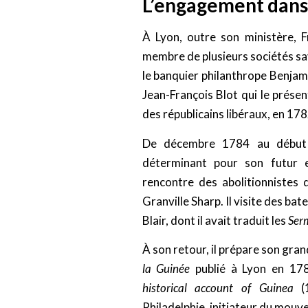
L’engagement dans 
À Lyon, outre son ministère, 
membre de plusieurs sociétés sa
le banquier philanthrope Benjami
Jean-François Blot qui le présent
des républicains libéraux, en 178
De décembre 1784 au début d
déterminant pour son futur e
rencontre des abolitionniste
Granville Sharp. Il visite des ba
Blair, dont il avait traduit les
Ser
À son retour, il prépare son gr
la Guinée
publié à Lyon en 1789
historical account of Guinea
(1
Philadelphie, initiateur du mou