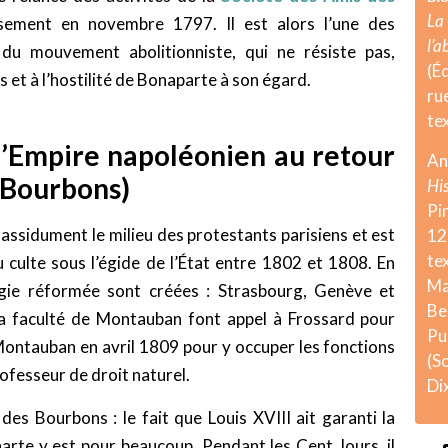
La
ssement en novembre 1797. Il est alors l’une des
l’
 du mouvement abolitionniste, qui ne résiste pas,
(É
s et à l’hostilité de Bonaparte à son égard.
ru
te
l’Empire napoléonien au retour
A
 (Bourbons)
Hi
Pi
 assidument le milieu des protestants parisiens et est
12
te
u culte sous l’égide de l’État entre 1802 et 1808. En
Ma
ogie réformée sont créées : Strasbourg, Genève et
Be
la faculté de Montauban font appel à Frossard pour
Pu
r Montauban en avril 1809 pour y occuper les fonctions
(S
rofesseur de droit naturel.
Di
r des Bourbons : le fait que Louis XVIII ait garanti la
harte y est pour beaucoup. Pendant les Cent Jours, il