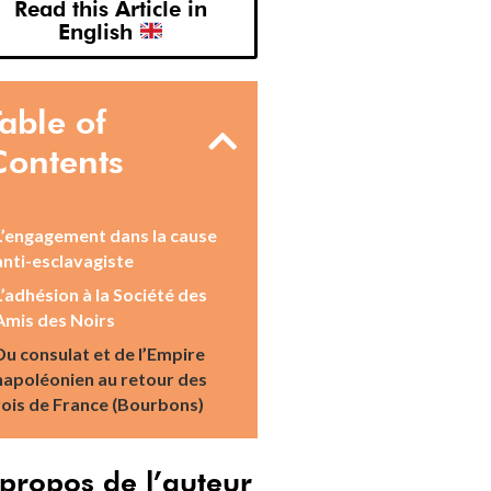
Read this Article in
English
Table of
Contents
L’engagement dans la cause
anti-esclavagiste
L’adhésion à la Société des
Amis des Noirs
Du consulat et de l’Empire
napoléonien au retour des
rois de France (Bourbons)
propos de l’auteur