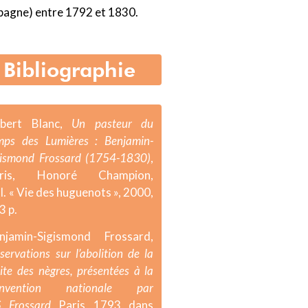
pagne) entre 1792 et 1830.
Bibliographie
bert Blanc,
Un pasteur du
mps des Lumières : Benjamin-
gismond Frossard (1754-1830)
,
aris, Honoré Champion,
ll. « Vie des huguenots », 2000,
3 p.
njamin-Sigismond Frossard,
servations sur l’abolition de la
aite des nègres, présentées à la
nvention nationale par
S. Frossard,
Paris, 1793, dans