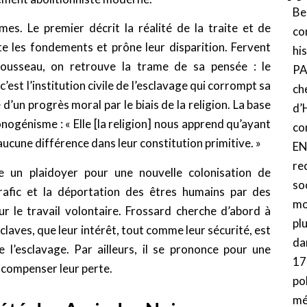
Be
es. Le premier décrit la réalité de la traite et de
co
ute les fondements et prône leur disparition. Fervent
hi
ousseau, on retrouve la trame de sa pensée : le
PA
’est l’institution civile de l’esclavage qui corrompt sa
ch
e d’un progrès moral par le biais de la religion. La base
d
nogénisme : « Elle [la religion] nous apprend qu’ayant
c
aucune différence dans leur constitution primitive. »
EN
re
e un plaidoyer pour une nouvelle colonisation de
so
 trafic et la déportation des êtres humains par des
mo
ur le travail volontaire. Frossard cherche d’abord à
pl
claves, que leur intérêt, tout comme leur sécurité, est
da
 l’esclavage. Par ailleurs, il se prononce pour une
17
 compenser leur perte.
p
mé