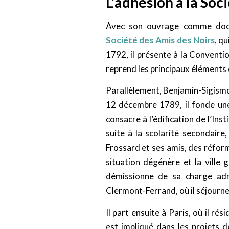
L’adhésion à la Soc
Avec son ouvrage comme doc
Société des Amis des Noirs
, q
1792, il présente à la Conventi
reprend les principaux éléments 
Parallèlement, Benjamin-Sigismo
12 décembre 1789, il fonde une 
consacre à l’édification de l’Ins
suite à la scolarité secondaire
Frossard et ses amis, des réform
situation dégénère et la ville 
démissionne de sa charge admi
Clermont-Ferrand, où il séjourne
Il part ensuite à Paris, où il ré
est impliqué dans les projets d