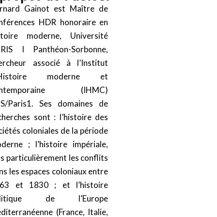
rnard Gainot est Maître de
nférences HDR honoraire en
stoire moderne, Université
RIS I Panthéon-Sorbonne,
ercheur associé à l’Institut
’Histoire moderne et
ontemporaine (IHMC)
S/Paris1. Ses domaines de
cherches sont : l’histoire des
ciétés coloniales de la période
derne ; l’histoire impériale,
us particulièrement les conflits
ns les espaces coloniaux entre
63 et 1830 ; et l’histoire
olitique de l’Europe
diterranéenne (France, Italie,