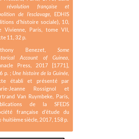
 révolution française et
abolition de l’esclavage,
EDHIS
ditions d’histoire sociale), 10,
e Vivienne, Paris, tome VII,
xte 11, 32 p.
nthony Benezet,
Some
storical Account of Guinea
,
nnacle Press, 2017 [1771],
6 p. ;
Une histoire de la Guinée,
xte établi et présenté par
rie-Jeanne Rossignol et
rtrand Van Ruymbeke, Paris,
blications de la SFEDS
ociété française d’étude du
x-huitième siècle, 2017, 158 p.