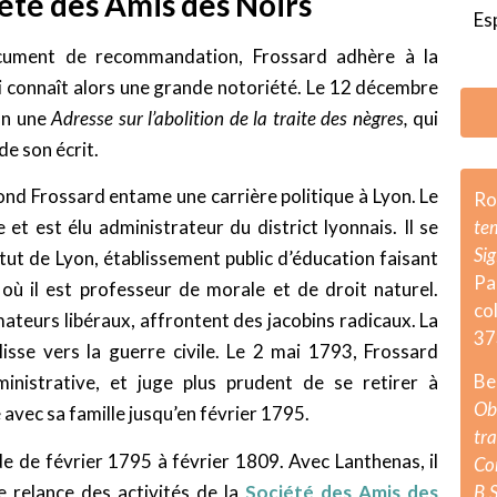
iété des Amis des Noirs
Es
ument de recommandation, Frossard adhère à la
ui connaît alors une grande notoriété. Le 12 décembre
on une
Adresse sur l’abolition de la traite des nègres,
qui
de son écrit.
nd Frossard entame une carrière politique à Lyon. Le
Ro
te
et est élu administrateur du district lyonnais. Il se
Si
titut de Lyon, établissement public d’éducation faisant
P
, où il est professeur de morale et de droit naturel.
co
ateurs libéraux, affrontent des jacobins radicaux. La
37
glisse vers la guerre civile. Le 2 mai 1793, Frossard
Be
nistrative, et juge plus prudent de se retirer à
Ob
 avec sa famille jusqu’en février 1795.
tr
side de février 1795 à février 1809. Avec Lanthenas, il
Co
e relance des activités de la
Société des Amis des
B.