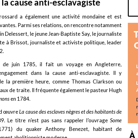
la cause anti-esclavagiste
Frossard a également une activité mondaine et est
vantes. Parmi ses relations, on rencontre notamment
n Delessert, le jeune Jean-Baptiste Say, le journaliste
e à Brissot, journaliste et activiste politique, leader
2.
e juin 1785, il fait un voyage en Angleterre,
ngagement dans la cause anti-esclavagiste. Il y
s de la première heure, comme Thomas Clarkson ou
teaux de traite. Il fréquente également le pasteur Hugh
mons
en 1784.
and œuvre
La cause des esclaves nègres et des habitants de
. Le titre n’est pas sans rappeler l’ouvrage
Some
771) du quaker Anthony Benezet, habitant de
À 
vement abolitionniste moderne.